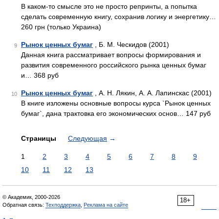
В каком-то смысле это не просто репринты, а попытка
сделать современную книгу, сохранив логику и энергетику…
260 грн (только Украина)
Рынок ценных бумаг
, Б. М. Ческидов (2001)
9
Данная книга рассматривает вопросы формирования и
развития современного российского рынка ценных бумаг
и… 368 руб
Рынок ценных бумаг
, А. Н. Лякин, А. А. Лапинскас (2001)
10
В книге изложены основные вопросы курса `Рынок ценных
бумаг`, дана трактовка его экономических основ… 147 руб
Страницы
Следующая
→
1
2
3
4
5
6
7
8
9
10
11
12
13
© Академик, 2000-2026
18+
Обратная связь:
Техподдержка
,
Реклама на сайте