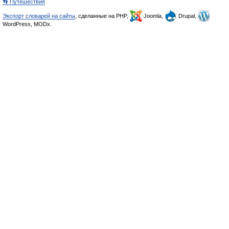
👣 Путешествия
Экспорт словарей на сайты
, сделанные на PHP,
Joomla,
Drupal,
WordPress, MODx.