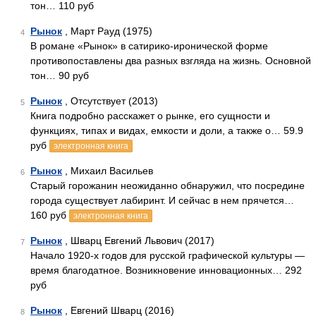
тон… 110 руб
Рынок
, Март Рауд (1975)
4
В романе «Рынок» в сатирико-иронической форме
противопоставлены два разных взгляда на жизнь. Основной
тон… 90 руб
Рынок
, Отсутствует (2013)
5
Книга подробно расскажет о рынке, его сущности и
функциях, типах и видах, емкости и доли, а также о… 59.9
руб
электронная книга
Рынок
, Михаил Васильев
6
Старый горожанин неожиданно обнаружил, что посредине
города существует лабиринт. И сейчас в нем прячется…
160 руб
электронная книга
Рынок
, Шварц Евгений Львович (2017)
7
Начало 1920-х годов для русской графической культуры —
время благодатное. Возникновение инновационных… 292
руб
Рынок
, Евгений Шварц (2016)
8